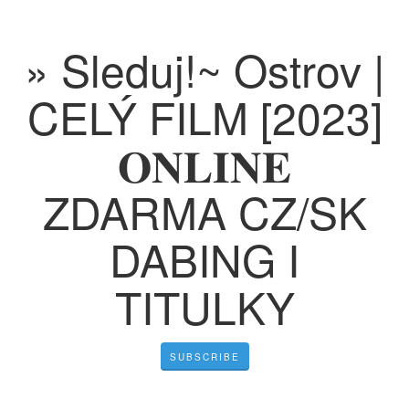
» Sleduj!~ Ostrov |
CELÝ FILM [2023]
𝐎𝐍𝐋𝐈𝐍𝐄
ZDARMA CZ/SK
DABING I
TITULKY
SUBSCRIBE