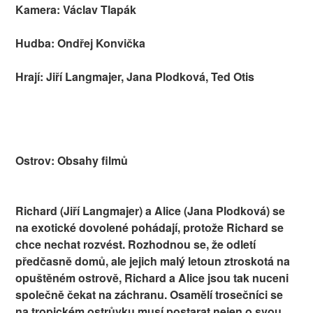
Kamera: Václav Tlapák
Hudba: Ondřej Konvička
Hrají: Jiří Langmajer, Jana Plodková, Ted Otis
Ostrov: Obsahy filmů
Richard (Jiří Langmajer) a Alice (Jana Plodková) se
na exotické dovolené pohádají, protože Richard se
chce nechat rozvést. Rozhodnou se, že odletí
předčasně domů, ale jejich malý letoun ztroskotá na
opuštěném ostrově, Richard a Alice jsou tak nuceni
společně čekat na záchranu. Osamělí trosečníci se
na tropickém ostrůvku musí postarat nejen o svou